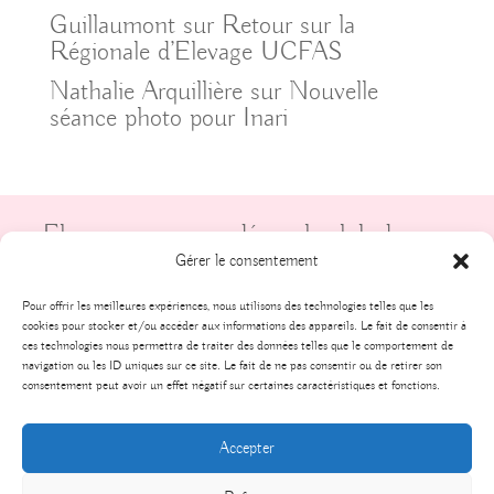
Guillaumont
sur
Retour sur la
Régionale d’Elevage UCFAS
Nathalie Arquillière
sur
Nouvelle
séance photo pour Inari
Elevage recommandé par le club de race
UCFAS
Gérer le consentement
Pour offrir les meilleures expériences, nous utilisons des technologies telles que les
cookies pour stocker et/ou accéder aux informations des appareils. Le fait de consentir à
ces technologies nous permettra de traiter des données telles que le comportement de
navigation ou les ID uniques sur ce site. Le fait de ne pas consentir ou de retirer son
consentement peut avoir un effet négatif sur certaines caractéristiques et fonctions.
Tous droits réservés, - Élevage de la Gardienne
Accepter
des Ombres - 2025 -
Politique de
confidentialité