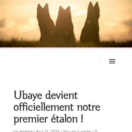
Ubaye devient
officiellement notre
premier étalon !
par
Améline
|
Août 15, 2024
|
Nouveaux articles
|
0