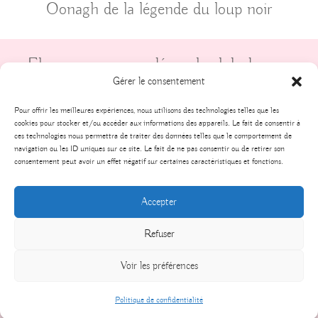
Oonagh de la légende du loup noir
Elevage recommandé par le club de race
UCFAS
Gérer le consentement
Pour offrir les meilleures expériences, nous utilisons des technologies telles que les
cookies pour stocker et/ou accéder aux informations des appareils. Le fait de consentir à
ces technologies nous permettra de traiter des données telles que le comportement de
navigation ou les ID uniques sur ce site. Le fait de ne pas consentir ou de retirer son
consentement peut avoir un effet négatif sur certaines caractéristiques et fonctions.
Tous droits réservés, - Élevage de la Gardienne
Accepter
des Ombres - 2025 -
Politique de
confidentialité
Refuser
Voir les préférences
Politique de confidentialité