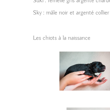
Suki : femelle gris argenté charbo
Sky : mâle noir et argenté collie
Les chiots à la naissance