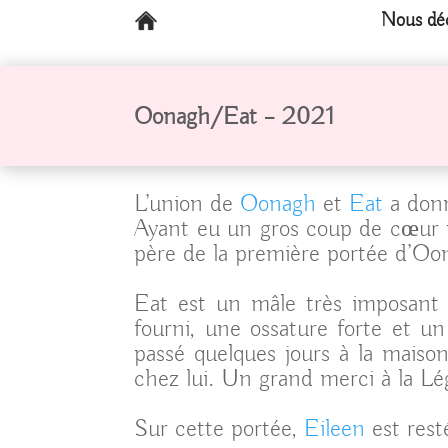
Nous déc
Oonagh/Eat – 2021
L’union de
Oonagh
et
Eat
a donn
Ayant eu un gros coup de cœur po
père de la première portée d’Oo
Eat est un mâle très imposant o
fourni, une ossature forte et 
passé quelques jours à la maiso
chez lui. Un grand merci à la L
Sur cette portée,
Eileen
est rest