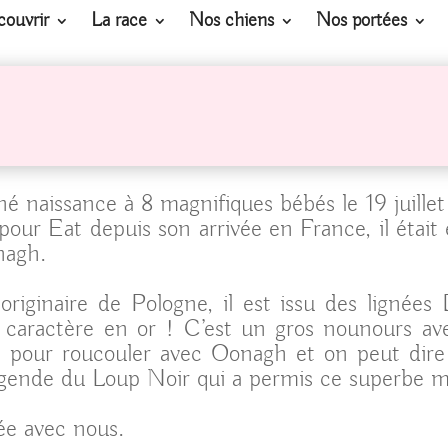
ouvrir
La race
Nos chiens
Nos portées
é naissance à 8 magnifiques bébés le 19 juille
ur Eat depuis son arrivée en France, il était é
nagh.
riginaire de Pologne, il est issu des lignées
un caractère en or ! C’est un gros nounours a
n pour roucouler avec Oonagh et on peut dire q
égende du Loup Noir qui a permis ce superbe m
ée avec nous.