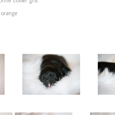
nné collier gris
r orange