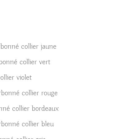
rbonné collier jaune
onné collier vert
llier violet
rbonné collier rouge
nné collier bordeaux
rbonné collier bleu