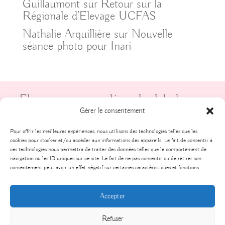
Guillaumont
sur
Retour sur la
Régionale d’Elevage UCFAS
Nathalie Arquillière
sur
Nouvelle
séance photo pour Inari
Elevage recommandé par le club de race
UCFAS
Gérer le consentement
Pour offrir les meilleures expériences, nous utilisons des technologies telles que les
cookies pour stocker et/ou accéder aux informations des appareils. Le fait de consentir à
ces technologies nous permettra de traiter des données telles que le comportement de
navigation ou les ID uniques sur ce site. Le fait de ne pas consentir ou de retirer son
consentement peut avoir un effet négatif sur certaines caractéristiques et fonctions.
Tous droits réservés, - Élevage de la Gardienne
Accepter
des Ombres - 2025 -
Politique de
confidentialité
Refuser