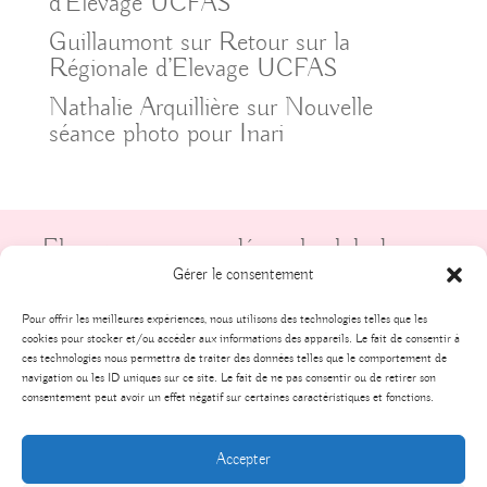
d’Elevage UCFAS
Guillaumont
sur
Retour sur la
Régionale d’Elevage UCFAS
Nathalie Arquillière
sur
Nouvelle
séance photo pour Inari
Elevage recommandé par le club de race
UCFAS
Gérer le consentement
Pour offrir les meilleures expériences, nous utilisons des technologies telles que les
cookies pour stocker et/ou accéder aux informations des appareils. Le fait de consentir à
ces technologies nous permettra de traiter des données telles que le comportement de
navigation ou les ID uniques sur ce site. Le fait de ne pas consentir ou de retirer son
consentement peut avoir un effet négatif sur certaines caractéristiques et fonctions.
Tous droits réservés, - Élevage de la Gardienne
Accepter
des Ombres - 2025 -
Politique de